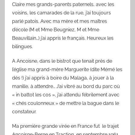
Claire mes grands-parents paternels, avec les
voisins, les camarades de la rue, j’ai toujours
parlé patois. Avec ma mère et mes maîtres
d’école (M et Mme Beugniez, M et Mme
Beauvillain…) j’ai appris le français. Heureux les
bilingues.
A Ancoisne, dans le bistrot que tenait près de
l’église ma grand-mère Marguerite (dite Mémé les
dés !) j’ai appris à boire du Malaga, à jouer à la
manille, à attendre… J’ai vibré au bord du parc où
« in battot les cos », j’ai attendu fébrilement avec
« chés coulonneux » de mettre la bague dans le
constateur.
Ma première grande virée en France fut le trajet
Ancoisne-Berne en Traction, en septembre 1961