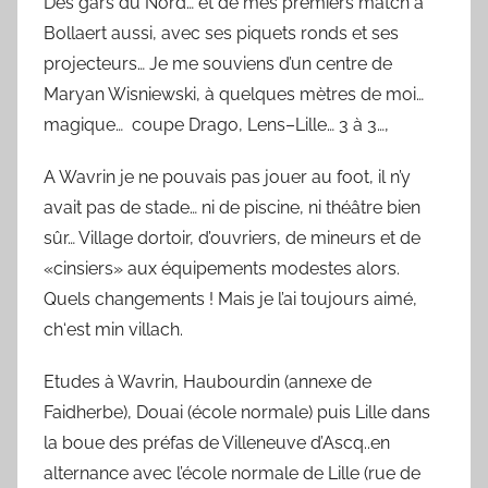
Des gars du Nord… et de mes premiers match à
Bollaert aussi, avec ses piquets ronds et ses
projecteurs… Je me souviens d’un centre de
Maryan Wisniewski, à quelques mètres de moi…
magique… coupe Drago, Lens–Lille… 3 à 3…,
A Wavrin je ne pouvais pas jouer au foot, il n’y
avait pas de stade… ni de piscine, ni théâtre bien
sûr… Village dortoir, d’ouvriers, de mineurs et de
«cinsiers» aux équipements modestes alors.
Quels changements ! Mais je l’ai toujours aimé,
ch‘est min villach.
Etudes à Wavrin, Haubourdin (annexe de
Faidherbe), Douai (école normale) puis Lille dans
la boue des préfas de Villeneuve d’Ascq..en
alternance avec l’école normale de Lille (rue de