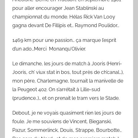
pour aller encourager Jean Stablinski au
championnat du monde. Hélas Rick Van Looy
gagna devant De Fillipis et… Raymond Poulidor…
1469 km pour une passion… ça marque l’esprit
d’un ado…Merci Monanqu’Olivier.
Le dimanche, les jours de match à Jooris (Henri-
Jooris, ch’ viux stat in bos, tout près de ch’canal…),
mon père, Charlemagne, tournait la manivelle de
la Peugeot 402. On s’arrétait à Lille-sud
(prudence..)… et on prenait le tram vers le Stade.
Debout, je ne voyais quasiment rien les jours de
foule. Je me souviens de Vincent, Bieganski,
Pazur, Sommerlinck, Douis, Strappe, Bourbotte…