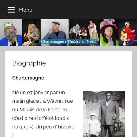
Aller
Menu
au
contenu
Biographie
Charlemagne
Né un 07 janvier par un
matin glacial, à Wavrin, rue
du Marais de la Fontaine…
(c’est dire si ch’étot toudis
fraique »). Un peu d’ histoire
: