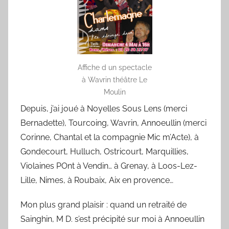
Affiche d un spectacle
à Wavrin théâtre Le
Moulin
Depuis, j’ai joué à Noyelles Sous Lens (merci
Bernadette), Tourcoing, Wavrin, Annoeullin (merci
Corinne, Chantal et la compagnie Mic m’Acte), à
Gondecourt, Hulluch, Ostricourt, Marquillies,
Violaines POnt à Vendin… à Grenay, à Loos-Lez-
Lille, Nimes, à Roubaix, Aix en provence…
Mon plus grand plaisir : quand un retraité de
Sainghin, M D. s’est précipité sur moi à Annoeullin