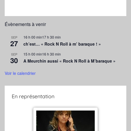
Évènements à venir
16 h 00 min
17 h 30 min
SEP
27
ch’est… « Rock N Roll à m’ baraque ! »
15 h 00 min
16 h 30 min
SEP
30
A Meurchin aussi « Rock N Roll à M’baraque »
Voir le calendrier
En représentation